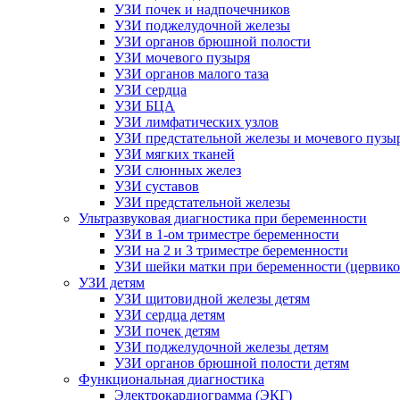
УЗИ почек и надпочечников
УЗИ поджелудочной железы
УЗИ органов брюшной полости
УЗИ мочевого пузыря
УЗИ органов малого таза
УЗИ сердца
УЗИ БЦА
УЗИ лимфатических узлов
УЗИ предстательной железы и мочевого пузы
УЗИ мягких тканей
УЗИ слюнных желез
УЗИ суставов
УЗИ предстательной железы
Ультразвуковая диагностика при беременности
УЗИ в 1-ом триместре беременности
УЗИ на 2 и 3 триместре беременности
УЗИ шейки матки при беременности (цервико
УЗИ детям
УЗИ щитовидной железы детям
УЗИ сердца детям
УЗИ почек детям
УЗИ поджелудочной железы детям
УЗИ органов брюшной полости детям
Функциональная диагностика
Электрокардиограмма (ЭКГ)