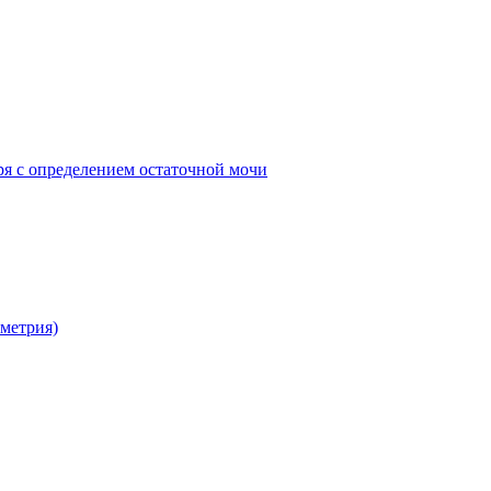
ря с определением остаточной мочи
метрия)