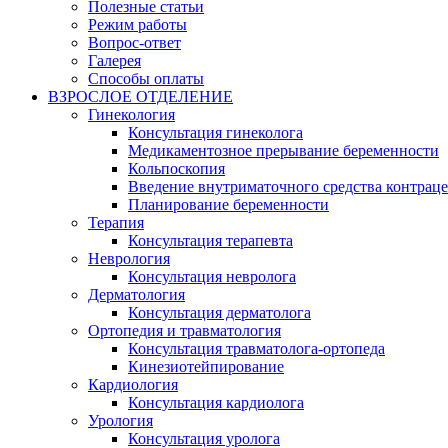
Полезные статьи
Режим работы
Вопрос-ответ
Галерея
Способы оплаты
ВЗРОСЛОЕ ОТДЕЛЕНИЕ
Гинекология
Консультация гинеколога
Медикаментозное прерывание беременности
Кольпоскопия
Введение внутриматочного средства контрац
Планирование беременности
Терапия
Консультация терапевта
Неврология
Консультация невролога
Дерматология
Консультация дерматолога
Ортопедия и травматология
Консультация травматолога-ортопеда
Кинезиотейпирование
Кардиология
Консультация кардиолога
Урология
Консультация уролога