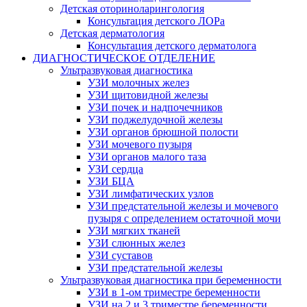
Детская оториноларингология
Консультация детского ЛОРа
Детская дерматология
Консультация детского дерматолога
ДИАГНОСТИЧЕСКОЕ ОТДЕЛЕНИЕ
Ультразвуковая диагностика
УЗИ молочных желез
УЗИ щитовидной железы
УЗИ почек и надпочечников
УЗИ поджелудочной железы
УЗИ органов брюшной полости
УЗИ мочевого пузыря
УЗИ органов малого таза
УЗИ сердца
УЗИ БЦА
УЗИ лимфатических узлов
УЗИ предстательной железы и мочевого
пузыря с определением остаточной мочи
УЗИ мягких тканей
УЗИ слюнных желез
УЗИ суставов
УЗИ предстательной железы
Ультразвуковая диагностика при беременности
УЗИ в 1-ом триместре беременности
УЗИ на 2 и 3 триместре беременности