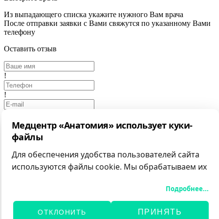
Из выпадающего списка укажите нужного Вам врача
После отправки заявки с Вами свяжутся по указанному Вами
телефону
Оставить отзыв
!
!
Медцентр «Анатомия» использует куки-
!
файлы
Выбрать фото
Для обеспечения удобства пользователей сайта
Отмена
Отправить
используются файлы cookie. Мы обрабатываем их
Заказ обратного звонка
для анализа посещаемости и предоставления
Подробнее...
персонализированного контента.
!
Вы можете принять все файлы cookie, отклонить
ПРИНЯТЬ
ОТКЛОНИТЬ
необязательные или самостоятельно настроить
!