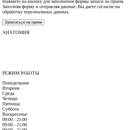
Нажмите на кнопку для заполнения формы записи на прием.
Заполняя форму и отправляя данные, Вы даете согласие на
обработку персональных данных.
Записаться на прием
АНАТОМИЯ
Мы придерживаемся простого и ясного взгляда: медицинские
услуги должны быть доступными и безупречно
профессиональными. Точное обследование организма,
эффективное лечение и бережная реабилитация - надёжный
путь к выздоровлению.
РЕЖИМ РАБОТЫ
Понедельник
Вторник
Среда
Четверг
Пятница
Суббота
Воскресенье
09:00 - 21:00
09:00 - 21:00
09:00 - 21:00