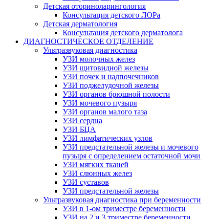
Детская оториноларингология
Консультация детского ЛОРа
Детская дерматология
Консультация детского дерматолога
ДИАГНОСТИЧЕСКОЕ ОТДЕЛЕНИЕ
Ультразвуковая диагностика
УЗИ молочных желез
УЗИ щитовидной железы
УЗИ почек и надпочечников
УЗИ поджелудочной железы
УЗИ органов брюшной полости
УЗИ мочевого пузыря
УЗИ органов малого таза
УЗИ сердца
УЗИ БЦА
УЗИ лимфатических узлов
УЗИ предстательной железы и мочевого
пузыря с определением остаточной мочи
УЗИ мягких тканей
УЗИ слюнных желез
УЗИ суставов
УЗИ предстательной железы
Ультразвуковая диагностика при беременности
УЗИ в 1-ом триместре беременности
УЗИ на 2 и 3 триместре беременности