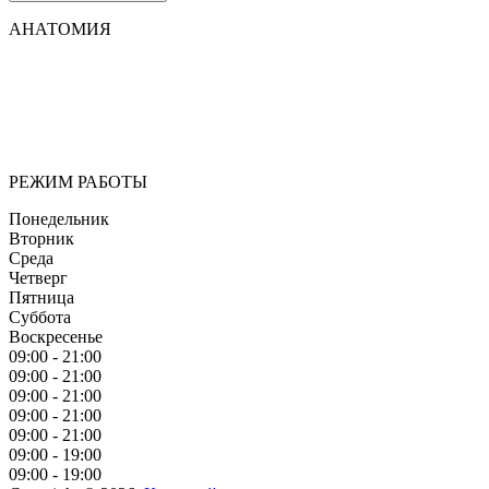
АНАТОМИЯ
Мы придерживаемся простого и ясного взгляда: медицинские
услуги должны быть доступными и безупречно
профессиональными. Точное обследование организма,
эффективное лечение и бережная реабилитация - надёжный
путь к выздоровлению.
РЕЖИМ РАБОТЫ
Понедельник
Вторник
Среда
Четверг
Пятница
Суббота
Воскресенье
09:00 - 21:00
09:00 - 21:00
09:00 - 21:00
09:00 - 21:00
09:00 - 21:00
09:00 - 19:00
09:00 - 19:00