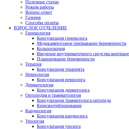
Полезные статьи
Режим работы
Вопрос-ответ
Галерея
Способы оплаты
ВЗРОСЛОЕ ОТДЕЛЕНИЕ
Гинекология
Консультация гинеколога
Медикаментозное прерывание беременности
Кольпоскопия
Введение внутриматочного средства контрац
Планирование беременности
Терапия
Консультация терапевта
Неврология
Консультация невролога
Дерматология
Консультация дерматолога
Ортопедия и травматология
Консультация травматолога-ортопеда
Кинезиотейпирование
Кардиология
Консультация кардиолога
Урология
Консультация уролога