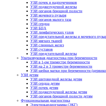
УЗИ почек и надпочечников
УЗИ поджелудочной железы
УЗИ органов брюшной полости
УЗИ мочевого пузыря
УЗИ органов малого таза
УЗИ сердца
УЗИ БЦА
УЗИ лимфатических узлов
УЗИ предстательной железы и мочевого пузы
УЗИ мягких тканей
УЗИ слюнных желез
УЗИ суставов
УЗИ предстательной железы
Ультразвуковая диагностика при беременности
УЗИ в 1-ом триместре беременности
УЗИ на 2 и 3 триместре беременности
УЗИ шейки матки при беременности (цервико
УЗИ детям
УЗИ щитовидной железы детям
УЗИ сердца детям
УЗИ почек детям
УЗИ поджелудочной железы детям
УЗИ органов брюшной полости детям
Функциональная диагностика
Электрокардиограмма (ЭКГ)