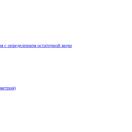
ря с определением остаточной мочи
метрия)