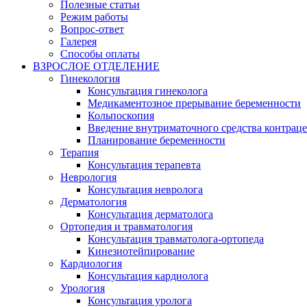
Полезные статьи
Режим работы
Вопрос-ответ
Галерея
Способы оплаты
ВЗРОСЛОЕ ОТДЕЛЕНИЕ
Гинекология
Консультация гинеколога
Медикаментозное прерывание беременности
Кольпоскопия
Введение внутриматочного средства контрац
Планирование беременности
Терапия
Консультация терапевта
Неврология
Консультация невролога
Дерматология
Консультация дерматолога
Ортопедия и травматология
Консультация травматолога-ортопеда
Кинезиотейпирование
Кардиология
Консультация кардиолога
Урология
Консультация уролога