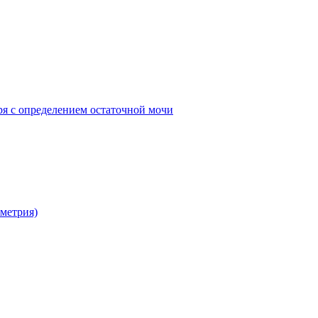
ря с определением остаточной мочи
метрия)