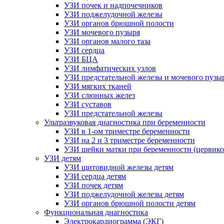
УЗИ почек и надпочечников
УЗИ поджелудочной железы
УЗИ органов брюшной полости
УЗИ мочевого пузыря
УЗИ органов малого таза
УЗИ сердца
УЗИ БЦА
УЗИ лимфатических узлов
УЗИ предстательной железы и мочевого пузы
УЗИ мягких тканей
УЗИ слюнных желез
УЗИ суставов
УЗИ предстательной железы
Ультразвуковая диагностика при беременности
УЗИ в 1-ом триместре беременности
УЗИ на 2 и 3 триместре беременности
УЗИ шейки матки при беременности (цервико
УЗИ детям
УЗИ щитовидной железы детям
УЗИ сердца детям
УЗИ почек детям
УЗИ поджелудочной железы детям
УЗИ органов брюшной полости детям
Функциональная диагностика
Электрокардиограмма (ЭКГ)