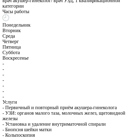
врач акушер-гинеколог/ врач УЗД, 1 квалификационной
категории
Часы работы
Понедельник
Вторник
Среда
Четверг
Пятница
Суббота
Воскресенье
-
-
-
-
-
-
-
Услуги
- Первичный и повторный приём акушера-гинеколога
- УЗИ: органов малого таза, молочных желез, щитовидной
железы
- Установка и удаление внутриматочной спирали
- Биопсия шейки матки
- Кольпоскопия