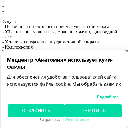
-
-
-
-
Услуги
- Первичный и повторный приём акушера-гинеколога
- УЗИ: органов малого таза, молочных желез, щитовидной
железы
- Установка и удаление внутриматочной спирали
- Кольпоскопия
Медцентр «Анатомия» использует куки-
файлы
Для обеспечения удобства пользователей сайта
используются файлы cookie. Мы обрабатываем их
для анализа посещаемости и предоставления
Подробнее...
персонализированного контента.
Вы можете принять все файлы cookie, отклонить
ПРИНЯТЬ
ОТКЛОНИТЬ
необязательные или самостоятельно настроить
категории обрабатываемых данных.
Разработка:
«Woyk Group»
Подробнее об используемых данных, целях и