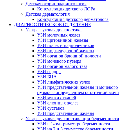
Детская оториноларингология
Консультация детского ЛОРа
Детская дерматология
Консультация детского дерматолога
ДИАГНОСТИЧЕСКОЕ ОТДЕЛЕНИЕ
Ультразвуковая диагностика
УЗИ молочных желез
УЗИ щитовидной железы
УЗИ почек и надпочечников
УЗИ поджелудочной железы
УЗИ органов брюшной полости
УЗИ мочевого пузыря
УЗИ органов малого таза
УЗИ сердца
УЗИ БЦА
УЗИ лимфатических узлов
УЗИ предстательной железы и мочевого
пузыря с определением остаточной мочи
УЗИ мягких тканей
УЗИ слюнных желез
УЗИ суставов
УЗИ предстательной железы
Ультразвуковая диагностика при беременности
УЗИ в 1-ом триместре беременности
УЗИ на 2 и 3 триместре беременности