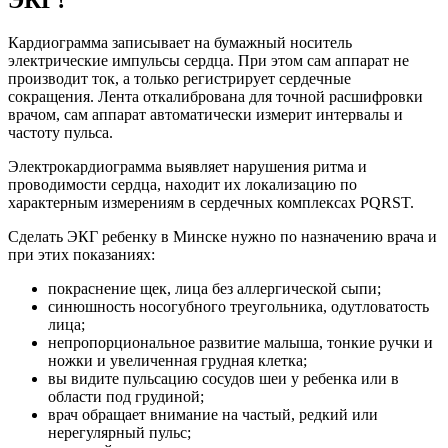
ЭКГ?
Кардиограмма записывает на бумажный носитель
электрические импульсы сердца. При этом сам аппарат не
производит ток, а только регистрирует сердечные
сокращения. Лента откалибрована для точной расшифровки
врачом, сам аппарат автоматически измерит интервалы и
частоту пульса.
Электрокардиограмма выявляет нарушения ритма и
проводимости сердца, находит их локализацию по
характерным измерениям в сердечных комплексах PQRST.
Сделать ЭКГ ребенку в Минске нужно по назначению врача и
при этих показаниях:
покраснение щек, лица без аллергической сыпи;
синюшность носогубного треугольника, одутловатость
лица;
непропорциональное развитие малыша, тонкие ручки и
ножки и увеличенная грудная клетка;
вы видите пульсацию сосудов шеи у ребенка или в
области под грудиной;
врач обращает внимание на частый, редкий или
нерегулярный пульс;