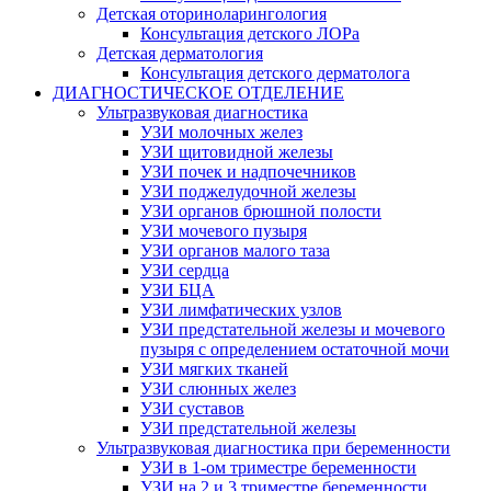
Детская оториноларингология
Консультация детского ЛОРа
Детская дерматология
Консультация детского дерматолога
ДИАГНОСТИЧЕСКОЕ ОТДЕЛЕНИЕ
Ультразвуковая диагностика
УЗИ молочных желез
УЗИ щитовидной железы
УЗИ почек и надпочечников
УЗИ поджелудочной железы
УЗИ органов брюшной полости
УЗИ мочевого пузыря
УЗИ органов малого таза
УЗИ сердца
УЗИ БЦА
УЗИ лимфатических узлов
УЗИ предстательной железы и мочевого
пузыря с определением остаточной мочи
УЗИ мягких тканей
УЗИ слюнных желез
УЗИ суставов
УЗИ предстательной железы
Ультразвуковая диагностика при беременности
УЗИ в 1-ом триместре беременности
УЗИ на 2 и 3 триместре беременности