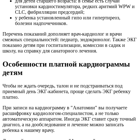
для детей старшего возраста: в семье есть случаи
установки кардиостимулятора, редких аритмий WPW и
CLC, фибрилляции предсердий;
у ребенка установленный гипо или гипертиреоз,
болезни надпочечников.
Перечень показаний дополняет врач-кардиолог и врачи
смежных специальностей: педиатр, эндокринолог. Также ЭКГ
показано детям при госпитализации, комиссии в садик и
школу, на справку для санаторного лечения.
Особенности платной кардиограммы
детям
Чтобы не ждать очередь, талон и не подстраиваться под
приемный день ЭКГ-кабинета, проще сделать ЭКГ ребенку
платно.
При записи на кардиограмму в "Анатомии" вы получаете
расшифровку кардиологом-специалистом, а не только
автоматическую аппаратом. Иногда ЭКГ ставит сразу точный
диагноз, а на дообследование и лечение можно записать
ребенка к нашему врачу.