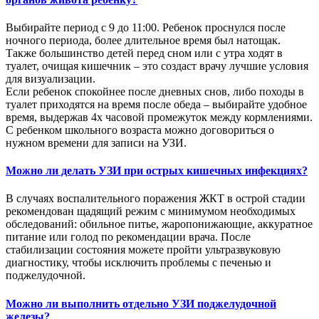
Выбирайте период с 9 до 11:00. Ребенок проснулся после
ночного периода, более длительное время был натощак.
Также большинство детей перед сном или с утра ходят в
туалет, очищая кишечник – это создаст врачу лучшие условия
для визуализации.
Если ребенок спокойнее после дневных снов, либо походы в
туалет приходятся на время после обеда – выбирайте удобное
время, выдержав 4х часовой промежуток между кормлениями.
С ребенком школьного возраста можно договориться о
нужном времени для записи на УЗИ.
Можно ли делать УЗИ при острых кишечных инфекциях?
В случаях воспалительного поражения ЖКТ в острой стадии
рекомендован щадящий режим с минимумом необходимых
обследований: обильное питье, жаропонижающие, аккуратное
питание или голод по рекомендации врача. После
стабилизации состояния можете пройти ультразвуковую
диагностику, чтобы исключить проблемы с печенью и
поджелудочной.
Можно ли выполнить отдельно УЗИ поджелудочной
железы?