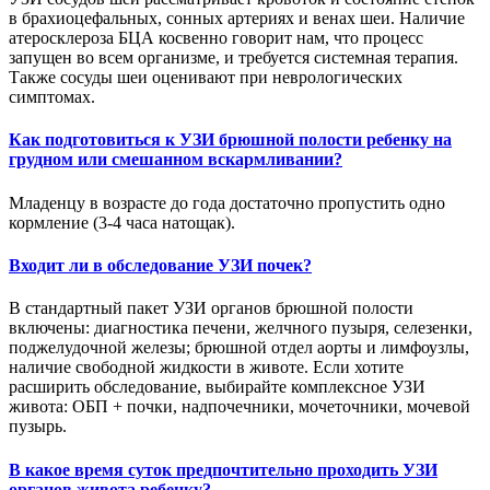
в брахиоцефальных, сонных артериях и венах шеи. Наличие
атеросклероза БЦА косвенно говорит нам, что процесс
запущен во всем организме, и требуется системная терапия.
Также сосуды шеи оценивают при неврологических
симптомах.
Как подготовиться к УЗИ брюшной полости ребенку на
грудном или смешанном вскармливании?
Младенцу в возрасте до года достаточно пропустить одно
кормление (3-4 часа натощак).
Входит ли в обследование УЗИ почек?
В стандартный пакет УЗИ органов брюшной полости
включены: диагностика печени, желчного пузыря, селезенки,
поджелудочной железы; брюшной отдел аорты и лимфоузлы,
наличие свободной жидкости в животе. Если хотите
расширить обследование, выбирайте комплексное УЗИ
живота: ОБП + почки, надпочечники, мочеточники, мочевой
пузырь.
В какое время суток предпочтительно проходить УЗИ
органов живота ребенку?