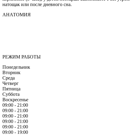
натощак или после дневного сна.
АНАТОМИЯ
Мы придерживаемся простого и ясного взгляда: медицинские
услуги должны быть доступными и безупречно
профессиональными. Точное обследование организма,
эффективное лечение и бережная реабилитация - надёжный
путь к выздоровлению.
РЕЖИМ РАБОТЫ
Понедельник
Вторник
Среда
Четверг
Пятница
Суббота
Воскресенье
09:00 - 21:00
09:00 - 21:00
09:00 - 21:00
09:00 - 21:00
09:00 - 21:00
09:00 - 19:00