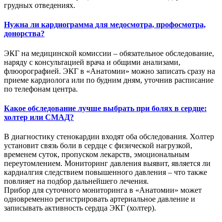
грудных отведениях.
Нужна ли кардиограмма для медосмотра, профосмотра,
донорства?
ЭКГ на медицинской комиссии – обязательное обследование,
наряду с консультацией врача и общими анализами,
флюорографией. ЭКГ в «Анатомии» можно записать сразу на
приеме кардиолога или по будним дням, уточнив расписание
по телефонам центра.
Какое обследование лучше выбрать при болях в сердце:
холтер или СМАД?
В диагностику стенокардии входят оба обследования. Холтер
установит связь боли в сердце с физической нагрузкой,
временем суток, пропуском лекарств, эмоциональным
переутомлением. Мониторинг давления выявит, является ли
кардиалгия следствием повышенного давления – что также
повлияет на подбор дальнейшего лечения.
Прибор для суточного мониторинга в «Анатомии» может
одновременно регистрировать артериальное давление и
записывать активность сердца ЭКГ (холтер).