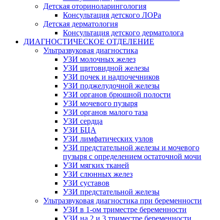
Детская оториноларингология
Консультация детского ЛОРа
Детская дерматология
Консультация детского дерматолога
ДИАГНОСТИЧЕСКОЕ ОТДЕЛЕНИЕ
Ультразвуковая диагностика
УЗИ молочных желез
УЗИ щитовидной железы
УЗИ почек и надпочечников
УЗИ поджелудочной железы
УЗИ органов брюшной полости
УЗИ мочевого пузыря
УЗИ органов малого таза
УЗИ сердца
УЗИ БЦА
УЗИ лимфатических узлов
УЗИ предстательной железы и мочевого
пузыря с определением остаточной мочи
УЗИ мягких тканей
УЗИ слюнных желез
УЗИ суставов
УЗИ предстательной железы
Ультразвуковая диагностика при беременности
УЗИ в 1-ом триместре беременности
УЗИ на 2 и 3 триместре беременности