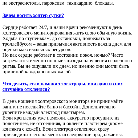
на экстрасистолы, пароксизм, тахикардию, блокады.
Зачем носить холтер сутки?
Сердце работает 24/7, и наши врачи рекомендуют в день
холтеровского мониторирования жить свою обычную жизнь.
Ходьба по ступенькам, до остановки, подбежать за
троллейбусом – ваша привычная активность важна днем для
оценки максимальных ресурсов.
Но как сердце работает в состоянии покоя, ночью? Часто
встречаются именно ночные эпизоды нарушения сердечного
ритма. Вы не ощущали их днем, но именно они могли быть
причиной каждодневных жалоб.
Что делать, если намочил электроды, или один из них
случайно отклеился?
В день ношения холтеровского монитора не принимайте
ванну, не посещайте баню и бассейн. Дополнительно
укрепите каждый электрод пластырем.
Если крепления уже намокли, аккуратно просущите из
полотенцем, не отсоединяя, и оклейте пластырем (кроме
контакта с кожей). Если электрод отклеился, сразу
присоедините его на место: исследование продолжается.