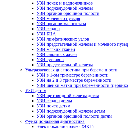
УЗИ почек и надпочечников
УЗИ поджелудочной железы
УЗИ органов брюшной полости
УЗИ мочевого пузыря
УЗИ органов малого таза
УЗИ сердца
УЗИ БЦА
УЗИ лимфатических узлов
УЗИ предстательной железы и мочевого пузы
УЗИ мягких тканей
УЗИ слюнных желез
УЗИ суставов
УЗИ предстательной железы
Ультразвуковая диагностика при беременности
УЗИ в 1-ом триместре беременности
УЗИ на 2 и 3 триместре беременности
УЗИ шейки матки при беременности (цервико
УЗИ детям
УЗИ щитовидной железы детям
УЗИ сердца детям
УЗИ почек детям
УЗИ поджелудочной железы детям
УЗИ органов брюшной полости детям
Функциональная диагностика
Электрокардиограмма (ЭКГ)