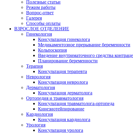
Полезные статьи
Режим работы
Вопрос-ответ
Галерея
Способы оплаты
ВЗРОСЛОЕ ОТДЕЛЕНИЕ
Гинекология
Консультация гинеколога
Медикаментозное прерывание беременности
Кольпоскопия
Введение внутриматочного средства контрац
Планирование беременности
Терапия
Консультация терапевта
Неврология
Консультация невролога
Дерматология
Консультация дерматолога
Ортопедия и травматология
Консультация травматолога-ортопеда
Кинезиотейпирование
Кардиология
Консультация кардиолога
Урология
Консультация уролога