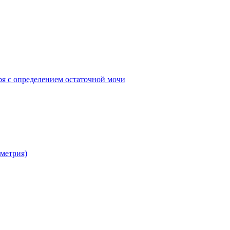
ря с определением остаточной мочи
метрия)