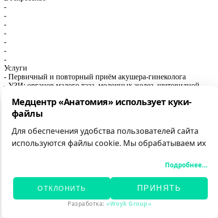
-
-
-
-
-
-
-
Услуги
- Первичный и повторный приём акушера-гинеколога
- УЗИ: органов малого таза, молочных желез, щитовидной
железы
Медцентр «Анатомия» использует куки-
- Установка и удаление внутриматочной спирали
- Кольпоскопия
файлы
ОТЗЫВЫ КЛИЕНТОВ
Для обеспечения удобства пользователей сайта
используются файлы cookie. Мы обрабатываем их
Добавить отзыв
для анализа посещаемости и предоставления
Подробнее...
персонализированного контента.
Вы можете принять все файлы cookie, отклонить
ПРИНЯТЬ
ОТКЛОНИТЬ
необязательные или самостоятельно настроить
категории обрабатываемых данных.
Разработка:
«Woyk Group»
Подробнее об используемых данных, целях и