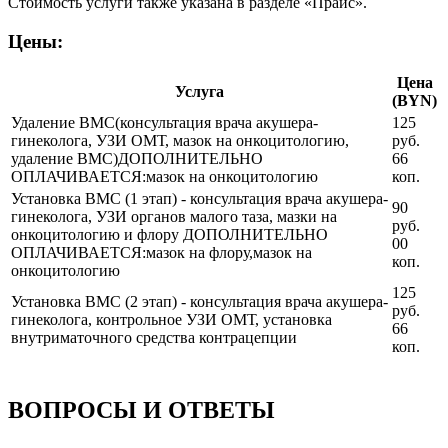
Стоимость услуги также указана в разделе «Прайс».
Цены:
Цена
Услуга
(BYN)
Удаление ВМС(консультация врача акушера-
125
гинеколога, УЗИ ОМТ, мазок на онкоцитологию,
руб.
удаление ВМС)ДОПОЛНИТЕЛЬНО
66
ОПЛАЧИВАЕТСЯ:мазок на онкоцитологию
коп.
Установка ВМС (1 этап) - консультация врача акушера-
90
гинеколога, УЗИ органов малого таза, мазки на
руб.
онкоцитологию и флору ДОПОЛНИТЕЛЬНО
00
ОПЛАЧИВАЕТСЯ:мазок на флору,мазок на
коп.
онкоцитологию
125
Установка ВМС (2 этап) - консультация врача акушера-
руб.
гинеколога, контрольное УЗИ ОМТ, установка
66
внутриматочного средства контрацепции
коп.
ВОПРОСЫ И ОТВЕТЫ