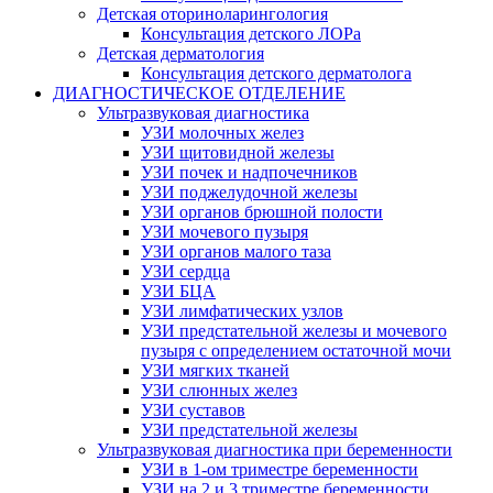
Детская оториноларингология
Консультация детского ЛОРа
Детская дерматология
Консультация детского дерматолога
ДИАГНОСТИЧЕСКОЕ ОТДЕЛЕНИЕ
Ультразвуковая диагностика
УЗИ молочных желез
УЗИ щитовидной железы
УЗИ почек и надпочечников
УЗИ поджелудочной железы
УЗИ органов брюшной полости
УЗИ мочевого пузыря
УЗИ органов малого таза
УЗИ сердца
УЗИ БЦА
УЗИ лимфатических узлов
УЗИ предстательной железы и мочевого
пузыря с определением остаточной мочи
УЗИ мягких тканей
УЗИ слюнных желез
УЗИ суставов
УЗИ предстательной железы
Ультразвуковая диагностика при беременности
УЗИ в 1-ом триместре беременности
УЗИ на 2 и 3 триместре беременности