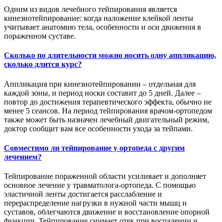
Одним из видов лечебного тейпирования является
кинезиотейпирование: когда наложение клейкой ленты
учитывает анатомию тела, особенности и оси движения в
пораженном суставе.
Сколько по длительности можно носить одну аппликацию,
сколько длится курс?
Аппликация при кинезиотейпировании – отдельная для
каждой зоны, и период носки составит до 5 дней. Далее –
повтор до достижения терапевтического эффекта, обычно не
менее 5 сеансов. На период тейпирования врачом-ортопедом
также может быть назначен лечебный двигательный режим,
доктор сообщит вам все особенности ухода за тейпами.
Совместимо ли тейпирование у ортопеда с другим
лечением?
Тейпирование пораженной области усиливает и дополняет
основное лечение у травматолога-ортопеда. С помощью
эластичной ленты достигается расслабление и
перераспределение нагрузки в нужной части мышц и
суставов, облегчаются движение и восстановление опорной
функции. Тейпирование снимает отек при воспалении и