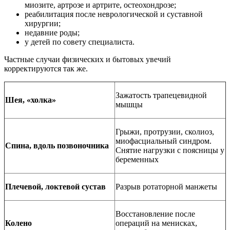
миозите, артрозе и артрите, остеохондрозе;
реабилитация после неврологической и суставной
хирургии;
недавние роды;
у детей по совету специалиста.
Частные случаи физических и бытовых увечий
корректируются так же.
Зажатость трапецевидной
Шея, «холка»
мышцы
Грыжи, протрузии, сколиоз,
миофасциальный синдром.
Спина, вдоль позвоночника
Снятие нагрузки с поясницы у
беременных
Плечевой, локтевой сустав
Разрыв ротаторной манжеты
Восстановление после
Колено
операций на менисках,