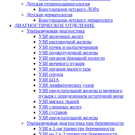
Детская оториноларингология
Консультация детского ЛОРа
Детская дерматология
Консультация детского дерматолога
ДИАГНОСТИЧЕСКОЕ ОТДЕЛЕНИЕ
Ультразвуковая диагностика
УЗИ молочных желез
УЗИ щитовидной железы
УЗИ почек и надпочечников
УЗИ поджелудочной железы
УЗИ органов брюшной полости
УЗИ мочевого пузыря
УЗИ органов малого таза
УЗИ сердца
УЗИ БЦА
УЗИ лимфатических узлов
УЗИ предстательной железы и мочевого
пузыря с определением остаточной мочи
УЗИ мягких тканей
УЗИ слюнных желез
УЗИ суставов
УЗИ предстательной железы
Ультразвуковая диагностика при беременности
УЗИ в 1-ом триместре беременности
УЗИ на 2 и 3 триместре беременности