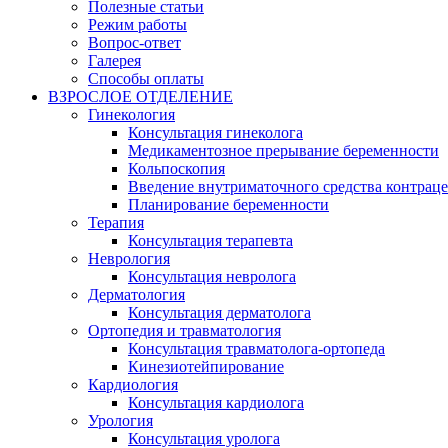
Полезные статьи
Режим работы
Вопрос-ответ
Галерея
Способы оплаты
ВЗРОСЛОЕ ОТДЕЛЕНИЕ
Гинекология
Консультация гинеколога
Медикаментозное прерывание беременности
Кольпоскопия
Введение внутриматочного средства контрац
Планирование беременности
Терапия
Консультация терапевта
Неврология
Консультация невролога
Дерматология
Консультация дерматолога
Ортопедия и травматология
Консультация травматолога-ортопеда
Кинезиотейпирование
Кардиология
Консультация кардиолога
Урология
Консультация уролога