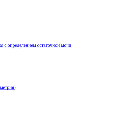
ря с определением остаточной мочи
метрия)