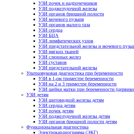
УЗИ почек и надпочечников
УЗИ поджелудочной железы
УЗИ органов брюшной полости
УЗИ мочевого пузыря
УЗИ органов малого таза
УЗИ сердца
УЗИ БЦА
УЗИ лимфатических узлов
УЗИ предстательной железы и мочевого пузы
УЗИ мягких тканей
УЗИ слюнных желез
УЗИ суставов
УЗИ предстательной железы
Ультразвуковая диагностика при беременности
УЗИ в 1-ом триместре беременности
УЗИ на 2 и 3 триместре беременности
УЗИ шейки матки при беременности (цервико
УЗИ детям
УЗИ щитовидной железы детям
УЗИ сердца детям
УЗИ почек детям
УЗИ поджелудочной железы детям
УЗИ органов брюшной полости детям
Функциональная диагностика
Электрокардиограмма (ЭКГ)