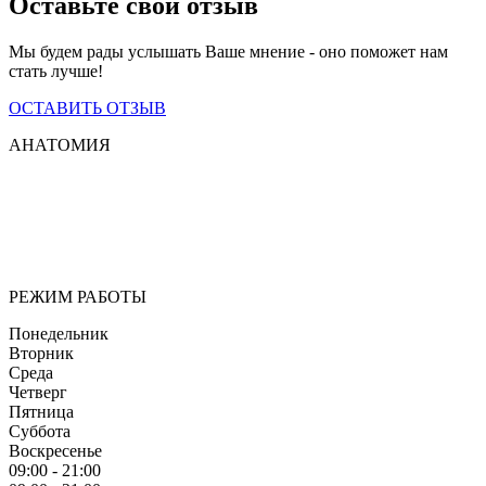
Оставьте свой отзыв
Мы будем рады услышать Ваше мнение - оно поможет нам
стать лучше!
ОСТАВИТЬ ОТЗЫВ
АНАТОМИЯ
Мы придерживаемся простого и ясного взгляда: медицинские
услуги должны быть доступными и безупречно
профессиональными. Точное обследование организма,
эффективное лечение и бережная реабилитация - надёжный
путь к выздоровлению.
РЕЖИМ РАБОТЫ
Понедельник
Вторник
Среда
Четверг
Пятница
Суббота
Воскресенье
09:00 - 21:00