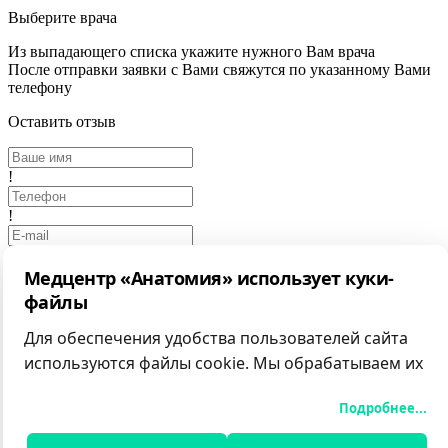
Выберите врача
Из выпадающего списка укажите нужного Вам врача
После отправки заявки с Вами свяжутся по указанному Вами
телефону
Оставить отзыв
!
!
Медцентр «Анатомия» использует куки-
!
файлы
Выбрать фото
Для обеспечения удобства пользователей сайта
Отмена
Отправить
используются файлы cookie. Мы обрабатываем их
Заказ обратного звонка
для анализа посещаемости и предоставления
Подробнее...
персонализированного контента.
!
Вы можете принять все файлы cookie, отклонить