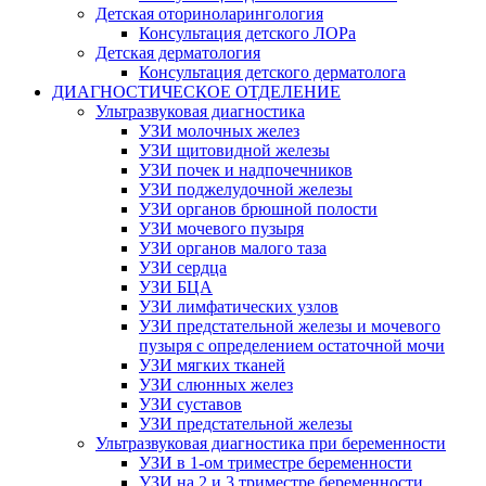
Детская оториноларингология
Консультация детского ЛОРа
Детская дерматология
Консультация детского дерматолога
ДИАГНОСТИЧЕСКОЕ ОТДЕЛЕНИЕ
Ультразвуковая диагностика
УЗИ молочных желез
УЗИ щитовидной железы
УЗИ почек и надпочечников
УЗИ поджелудочной железы
УЗИ органов брюшной полости
УЗИ мочевого пузыря
УЗИ органов малого таза
УЗИ сердца
УЗИ БЦА
УЗИ лимфатических узлов
УЗИ предстательной железы и мочевого
пузыря с определением остаточной мочи
УЗИ мягких тканей
УЗИ слюнных желез
УЗИ суставов
УЗИ предстательной железы
Ультразвуковая диагностика при беременности
УЗИ в 1-ом триместре беременности
УЗИ на 2 и 3 триместре беременности