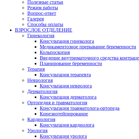
Полезные статьи
Режим работы
Вопрос-ответ
Галерея
Способы оплаты
ВЗРОСЛОЕ ОТДЕЛЕНИЕ
Гинекология
Консультация гинеколога
Медикаментозное прерывание беременности
Кольпоскопия
Введение внутриматочного средства контрац
Планирование беременности
Терапия
Консультация терапевта
Неврология
Консультация невролога
Дерматология
Консультация дерматолога
Ортопедия и травматология
Консультация травматолога-ортопеда
Кинезиотейпирование
Кардиология
Консультация кардиолога
Урология
Консультация уролога