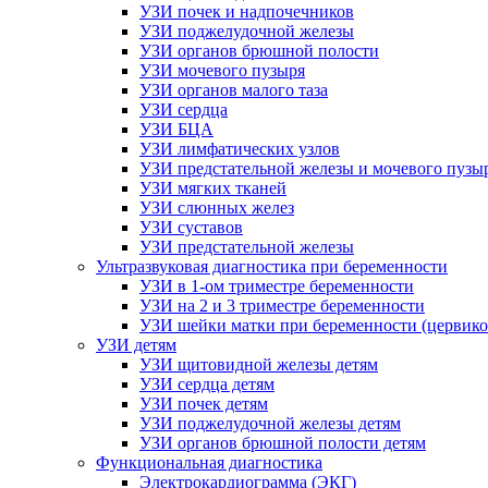
УЗИ почек и надпочечников
УЗИ поджелудочной железы
УЗИ органов брюшной полости
УЗИ мочевого пузыря
УЗИ органов малого таза
УЗИ сердца
УЗИ БЦА
УЗИ лимфатических узлов
УЗИ предстательной железы и мочевого пузы
УЗИ мягких тканей
УЗИ слюнных желез
УЗИ суставов
УЗИ предстательной железы
Ультразвуковая диагностика при беременности
УЗИ в 1-ом триместре беременности
УЗИ на 2 и 3 триместре беременности
УЗИ шейки матки при беременности (цервико
УЗИ детям
УЗИ щитовидной железы детям
УЗИ сердца детям
УЗИ почек детям
УЗИ поджелудочной железы детям
УЗИ органов брюшной полости детям
Функциональная диагностика
Электрокардиограмма (ЭКГ)