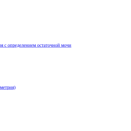
ря с определением остаточной мочи
метрия)