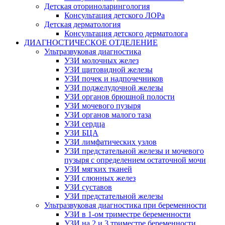
Детская оториноларингология
Консультация детского ЛОРа
Детская дерматология
Консультация детского дерматолога
ДИАГНОСТИЧЕСКОЕ ОТДЕЛЕНИЕ
Ультразвуковая диагностика
УЗИ молочных желез
УЗИ щитовидной железы
УЗИ почек и надпочечников
УЗИ поджелудочной железы
УЗИ органов брюшной полости
УЗИ мочевого пузыря
УЗИ органов малого таза
УЗИ сердца
УЗИ БЦА
УЗИ лимфатических узлов
УЗИ предстательной железы и мочевого
пузыря с определением остаточной мочи
УЗИ мягких тканей
УЗИ слюнных желез
УЗИ суставов
УЗИ предстательной железы
Ультразвуковая диагностика при беременности
УЗИ в 1-ом триместре беременности
УЗИ на 2 и 3 триместре беременности