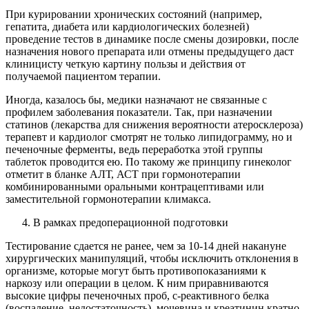
При курировании хронических состояний (например,
гепатита, диабета или кардиологических болезней)
проведение тестов в динамике после смены дозировки, после
назначения нового препарата или отмены предыдущего даст
клиницисту четкую картину пользы и действия от
получаемой пациентом терапии.
Иногда, казалось бы, медики назначают не связанные с
профилем заболевания показатели. Так, при назначении
статинов (лекарства для снижения вероятности атеросклероза)
терапевт и кардиолог смотрят не только липидограмму, но и
печеночные ферменты, ведь переработка этой группы
таблеток проводится ею. По такому же принципу гинеколог
отметит в бланке АЛТ, АСТ при гормонотерапии
комбинированными оральными контрацептивами или
заместительной гормонотерапии климакса.
В рамках предоперационной подготовки
Тестирование сдается не ранее, чем за 10-14 дней накануне
хирургических манипуляций, чтобы исключить отклонения в
организме, которые могут быть противопоказаниями к
наркозу или операции в целом. К ним приравниваются
высокие цифры печеночных проб, с-реактивного белка
(воспаление, недостаточность), мочевина и креатинин кратно