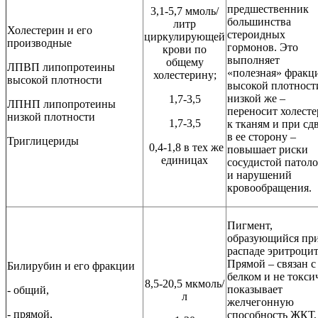
предшественник
3,1-5,7 ммоль/
большинства
литр
Холестерин и его
стероидных
циркулирующей
производные
гормонов. Это
крови по
выполняет
общему
ЛПВП липопротеины
«полезная» фракц
холестерину;
высокой плотности
высокой плотност
низкой же –
1,7-3,5
ЛПНП липопротеины
переносит холест
низкой плотности
1,7-3,5
к тканям и при сд
в ее сторону –
Триглицериды
0,4-1,8 в тех же
повышает риски
единицах
сосудистой патол
и нарушений
кровообращения.
Пигмент,
образующийся пр
распаде эритроцит
Прямой – связан с
Билирубин и его фракции
белком и не токси
8,5-20,5 мкмоль/
показывает
- общий,
л
желчегонную
- прямой,
способность ЖКТ,