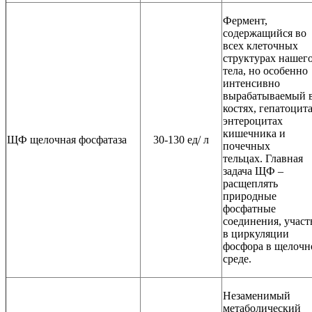
Фермент,
содержащийся во
всех клеточных
структурах нашег
тела, но особенно
интенсивно
вырабатываемый 
костях, гепатоцита
энтероцитах
кишечника и
ЩФ щелочная фосфатаза
30-130 ед/ л
почечных
тельцах. Главная
задача ЩФ –
расщеплять
природные
фосфатные
соединения, участ
в циркуляции
фосфора в щелочн
среде.
Незаменимый
метаболический