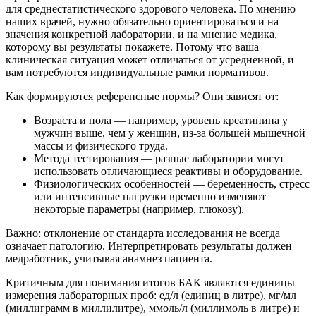
для среднестатистического здорового человека. По мнению
наших врачей, нужно обязательно ориентироваться и на
значения конкретной лаборатории, и на мнение медика,
которому вы результаты покажете. Потому что ваша
клиническая ситуация может отличаться от усредненной, и
вам потребуются индивидуальные рамки нормативов.
Как формируются референсные нормы? Они зависят от:
Возраста и пола — например, уровень креатинина у
мужчин выше, чем у женщин, из-за большей мышечной
массы и физического труда.
Метода тестирования — разные лаборатории могут
использовать отличающиеся реактивы и оборудование.
Физиологических особенностей — беременность, стресс
или интенсивные нагрузки временно изменяют
некоторые параметры (например, глюкозу).
Важно: отклонение от стандарта исследования не всегда
означает патологию. Интерпретировать результаты должен
медработник, учитывая анамнез пациента.
Критичным для понимания итогов БАК являются единицы
измерения лабораторных проб: ед/л (единиц в литре), мг/мл
(миллиграмм в миллилитре), ммоль/л (миллимоль в литре) и