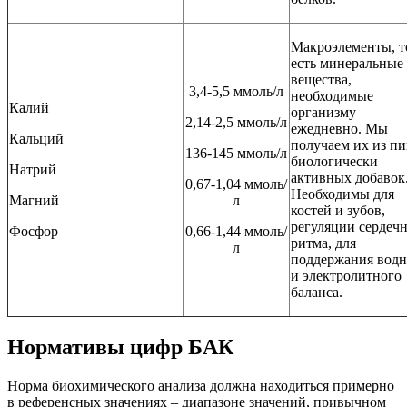
Макроэлементы, т
есть минеральные
вещества,
3,4-5,5 ммоль/л
необходимые
Калий
организму
2,14-2,5 ммоль/л
ежедневно. Мы
Кальций
получаем их из п
136-145 ммоль/л
биологически
Натрий
активных добавок
0,67-1,04 ммоль/
Необходимы для
Магний
л
костей и зубов,
регуляции сердеч
Фосфор
0,66-1,44 ммоль/
ритма, для
л
поддержания водн
и электролитного
баланса.
Нормативы цифр БАК
Норма биохимического анализа должна находиться примерно
в референсных значениях – диапазоне значений, привычном