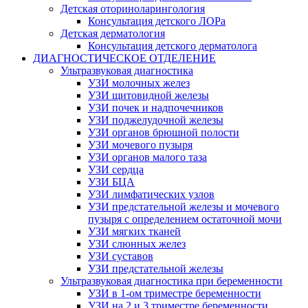
Детская оториноларингология
Консультация детского ЛОРа
Детская дерматология
Консультация детского дерматолога
ДИАГНОСТИЧЕСКОЕ ОТДЕЛЕНИЕ
Ультразвуковая диагностика
УЗИ молочных желез
УЗИ щитовидной железы
УЗИ почек и надпочечников
УЗИ поджелудочной железы
УЗИ органов брюшной полости
УЗИ мочевого пузыря
УЗИ органов малого таза
УЗИ сердца
УЗИ БЦА
УЗИ лимфатических узлов
УЗИ предстательной железы и мочевого
пузыря с определением остаточной мочи
УЗИ мягких тканей
УЗИ слюнных желез
УЗИ суставов
УЗИ предстательной железы
Ультразвуковая диагностика при беременности
УЗИ в 1-ом триместре беременности
УЗИ на 2 и 3 триместре беременности