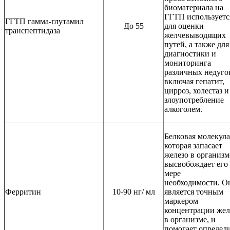
биоматериала на
ГГТП используетс
ГГТП гамма-глутамил
До 55
для оценки
транспептидаза
желчевыводящих
путей, а также для
диагностики и
мониторинга
различных недуго
включая гепатит,
цирроз, холестаз и
злоупотребление
алкоголем.
Белковая молекула
которая запасает
железо в организм
высвобождает его
мере
необходимости. О
Ферритин
10-90 нг/ мл
является точным
маркером
концентрации жел
в организме, и
помогает определ