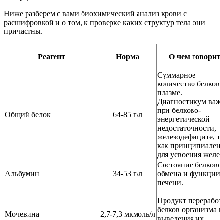
Ниже разберем с вами биохимический анализ крови с
расшифровкой и о том, к проверке каких структур тела они
причастны.
Реагент
Норма
О чем говори
Суммарное
количество белков
плазме.
Диагностикум ва
при белково-
Общий белок
64-85 г/л
энергетической
недостаточности,
железодефиците, т
как принципиале
для усвоения желе
Состояние белков
Альбумин
34-53 г/л
обмена и функции
печени.
Продукт перерабо
белков организма 
Мочевина
2,7-7,3 мкмоль/л
выведения их