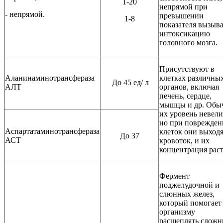
1-20
непрямой при
- непрямой.
превышении
1-8
показателя вызыва
интоксикацию
головного мозга.
Присутствуют в
Аланинаминотрансфераза
клетках различны
До 45 ед/ л
АЛТ
органов, включая
печень, сердце,
мышцы и др. Обы
их уровень невели
но при поврежден
Аспартатаминотрансфераза
клеток они выходя
До 37
АСТ
кровоток, и их
концентрация раст
Фермент
поджелудочной и
слюнных желез,
который помогает
организму
расщеплять сложн