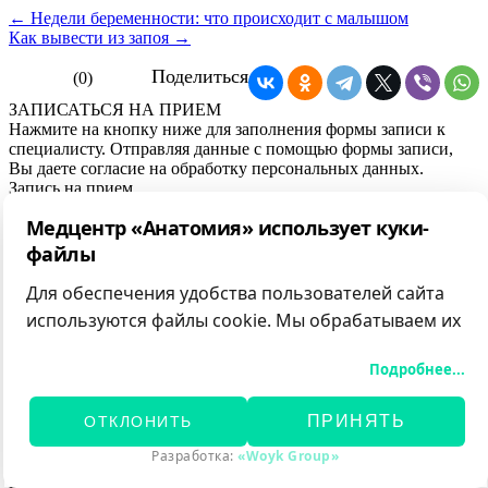
← Недели беременности: что происходит с малышом
Как вывести из запоя →
Поделиться
(0)
ЗАПИСАТЬСЯ НА ПРИЕМ
Нажмите на кнопку ниже для заполнения формы записи к
специалисту. Отправляя данные с помощью формы записи,
Вы даете согласие на обработку персональных данных.
Запись на прием
Медцентр «Анатомия» использует куки-
АНАТОМИЯ
файлы
Мы придерживаемся простого и ясного взгляда: медицинские
услуги должны быть доступными и безупречно
Для обеспечения удобства пользователей сайта
профессиональными. Точное обследование организма,
используются файлы cookie. Мы обрабатываем их
эффективное лечение и бережная реабилитация - надёжный
путь к выздоровлению.
для анализа посещаемости и предоставления
Подробнее...
персонализированного контента.
РЕЖИМ РАБОТЫ
Вы можете принять все файлы cookie, отклонить
Понедельник
ПРИНЯТЬ
ОТКЛОНИТЬ
необязательные или самостоятельно настроить
Вторник
Среда
категории обрабатываемых данных.
Разработка:
«Woyk Group»
Четверг
Подробнее об используемых данных, целях и