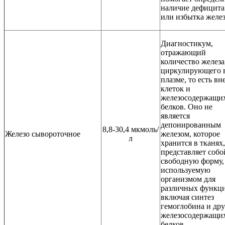
наличие дефицита
или избытка желе
Диагностикум,
отражающий
количество железа
циркулирующего 
плазме, то есть вн
клеток и
железосодержащи
белков. Оно не
является
депонированным
8,8-30,4 мкмоль/
Железо сывороточное
железом, которое
л
хранится в тканях,
представляет собо
свободную форму,
используемую
организмом для
различных функци
включая синтез
гемоглобина и др
железосодержащи
белков.