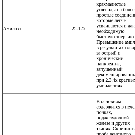
крахмалистые
углеводы на более
простые соединен
которые легче
усваиваются и да
Амилаза
25-125
необходимую
быструю энергию.
Превышение амил
в результатах гово
за острый и
хронический
панкреатит,
запущенный
декоменсированн
при 2,3,4х кратны
умножениях.
В основном
содержится в пече
почках,
поджелудочной
железе и других
тканях. Скрининг
проба венозного