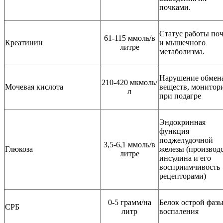
почками.
Статус работы по
61-115 ммоль/в
Креатинин
и мышечного
литре
метаболизма.
Нарушение обмен
210-420 мкмоль/
Мочевая кислота
веществ, монитор
л
при подагре
Эндокринная
функция
поджелудочной
3,5-6,1 ммоль/в
Глюкоза
железы (производ
литре
инсулина и его
восприимчивость
рецепторами)
0-5 грамм/на
Белок острой фаз
СРБ
литр
воспаления