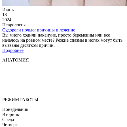
Июнь
18
2024
Неврология
Судороги ночью: причины и лечение
Вы много ходили накануне, просто беременны или все
началось на ровном месте? Резкие спазмы в ногах могут быть
вызваны десятком причин.
Подробнее
АНАТОМИЯ
Мы придерживаемся простого и ясного взгляда: медицинские
услуги должны быть доступными и безупречно
профессиональными. Точное обследование организма,
эффективное лечение и бережная реабилитация - надёжный
путь к выздоровлению.
РЕЖИМ РАБОТЫ
Понедельник
Вторник
Среда
Четверг