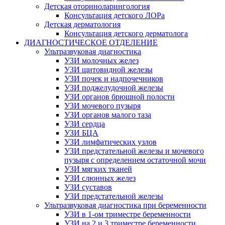
Детская оториноларингология
Консультация детского ЛОРа
Детская дерматология
Консультация детского дерматолога
ДИАГНОСТИЧЕСКОЕ ОТДЕЛЕНИЕ
Ультразвуковая диагностика
УЗИ молочных желез
УЗИ щитовидной железы
УЗИ почек и надпочечников
УЗИ поджелудочной железы
УЗИ органов брюшной полости
УЗИ мочевого пузыря
УЗИ органов малого таза
УЗИ сердца
УЗИ БЦА
УЗИ лимфатических узлов
УЗИ предстательной железы и мочевого
пузыря с определением остаточной мочи
УЗИ мягких тканей
УЗИ слюнных желез
УЗИ суставов
УЗИ предстательной железы
Ультразвуковая диагностика при беременности
УЗИ в 1-ом триместре беременности
УЗИ на 2 и 3 триместре беременности