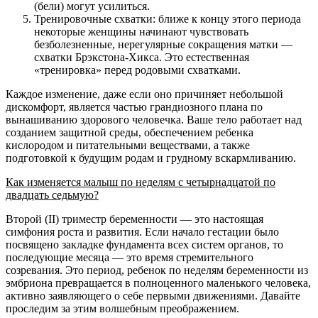
(бели) могут усилиться.
Тренировочные схватки: ближе к концу этого периода
некоторые женщины начинают чувствовать
безболезненные, нерегулярные сокращения матки —
схватки Брэкстона-Хикса. Это естественная
«тренировка» перед родовыми схватками.
Каждое изменение, даже если оно причиняет небольшой
дискомфорт, является частью грандиозного плана по
вынашиванию здорового человечка. Ваше тело работает над
созданием защитной среды, обеспечением ребенка
кислородом и питательными веществами, а также
подготовкой к будущим родам и грудному вскармливанию.
Как изменяется малыш по неделям с четырнадцатой по
двадцать седьмую?
Второй (II) триместр беременности — это настоящая
симфония роста и развития. Если начало гестации было
посвящено закладке фундамента всех систем органов, то
последующие месяца — это время стремительного
созревания. Это период, ребенок по неделям беременности из
эмбриона превращается в полноценного маленького человека,
активно заявляющего о себе первыми движениями. Давайте
проследим за этим волшебным преображением.