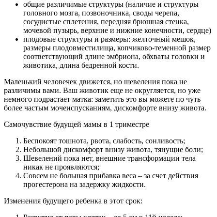
общие различимые структуры (наличие и структуры
головного мозга, позвоночника, своды черепа,
сосудистые сплетения, передняя брюшная стенка,
мочевой пузырь, верхние и нижние конечности, сердце)
плодовые структуры и размеры: желточный мешок,
размеры плодовместилища, копчиково-теменной размер
соответствующий длине эмбриона, обхваты головки и
животика, длина бедренной кости.
Маленький человечек движется, но шевеления пока не
различимы вами. Ваш животик еще не округляется, но уже
немного подрастает матка: заметить это вы можете по чуть
более частым мочеиспусканиям, дискомфорте внизу живота.
Самочувствие будущей мамы в 1 триместре
Беспокоят тошнота, рвота, слабость, сонливость;
Небольшой дискомфорт внизу живота, тянущие боли;
Шевелений пока нет, внешние трансформации тела
никак не проявляются;
Совсем не большая прибавка веса – за счет действия
прогестерона на задержку жидкости.
Изменения будущего ребенка в этот срок: