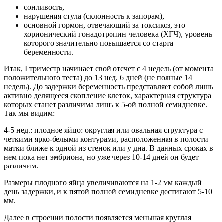
сонливость,
нарушения стула (склонность к запорам),
основной гормон, отвечающий за токсикоз, это
хорионический гонадотропин человека (ХГЧ), уровень
которого значительно повышается со старта
беременности.
Итак, I триместр начинает свой отсчет с 4 недель (от момента
положительного теста) до 13 нед. 6 дней (не полные 14
недель). До задержки беременность представляет собой лишь
активно делящееся скопление клеток, характерная структура
которых станет различима лишь к 5-ой полной семидневке.
Так мы видим:
4-5 нед.: плодное яйцо: округлая или овальная структура с
четкими ярко-белыми контурами, расположенная в полости
матки ближе к одной из стенок или у дна. В данных сроках в
нем пока нет эмбриона, но уже через 10-14 дней он будет
различим.
Размеры плодного яйца увеличиваются на 1-2 мм каждый
день задержки, и к пятой полной семидневке достигают 5-10
мм.
Далее в строении полости появляется меньшая круглая