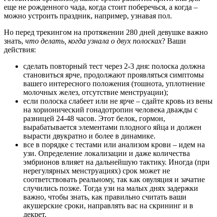
еще не рожденного чада, когда стоит поберечься, а когда –
можно устроить праздник, например, узнавая пол.
Но перед трекингом на протяжении 280 дней девушке важно
знать,
что делать, когда узнала о двух полосках
? Ваши
действия:
сделать повторный тест через 2-3 дня: полоска должна
становиться ярче, продолжают проявляться симптомы
вашего интересного положения (тошнота, уплотнение
молочных желез, отсутствие менструации);
если полоска слабеет или не ярче – сдайте кровь из вены
на хорионический гонадотропин человека дважды с
разницей 24-48 часов. Этот белок, гормон,
вырабатывается элементами плодного яйца и должен
вырасти двукратно и более в динамике.
все в порядке с тестами или анализом крови – идем на
узи. Определение локализации и даже количества
эмбрионов влияет на дальнейшую тактику. Иногда (при
нерегулярных менструациях) срок может не
соответствовать реальному, так как овуляция и зачатие
случились позже. Тогда узи на малых днях задержки
важно, чтобы знать, как правильно считать ваши
акушерские сроки, направлять вас на скрининг и в
декрет.