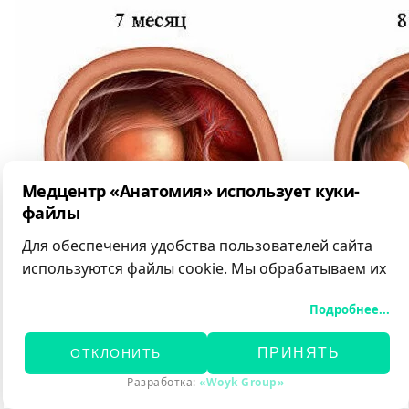
Медцентр «Анатомия» использует куки-
файлы
Для обеспечения удобства пользователей сайта
используются файлы cookie. Мы обрабатываем их
для анализа посещаемости и предоставления
Подробнее...
персонализированного контента.
Вы можете принять все файлы cookie, отклонить
ПРИНЯТЬ
ОТКЛОНИТЬ
необязательные или самостоятельно настроить
категории обрабатываемых данных.
Разработка:
«Woyk Group»
Подробнее об используемых данных, целях и