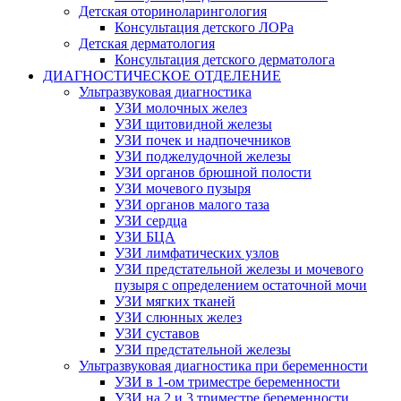
Детская оториноларингология
Консультация детского ЛОРа
Детская дерматология
Консультация детского дерматолога
ДИАГНОСТИЧЕСКОЕ ОТДЕЛЕНИЕ
Ультразвуковая диагностика
УЗИ молочных желез
УЗИ щитовидной железы
УЗИ почек и надпочечников
УЗИ поджелудочной железы
УЗИ органов брюшной полости
УЗИ мочевого пузыря
УЗИ органов малого таза
УЗИ сердца
УЗИ БЦА
УЗИ лимфатических узлов
УЗИ предстательной железы и мочевого
пузыря с определением остаточной мочи
УЗИ мягких тканей
УЗИ слюнных желез
УЗИ суставов
УЗИ предстательной железы
Ультразвуковая диагностика при беременности
УЗИ в 1-ом триместре беременности
УЗИ на 2 и 3 триместре беременности