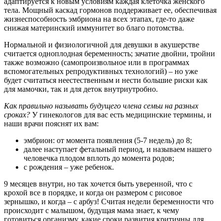
адаптируется к новым условиям каждая клеточка женского
тела. Мощный каскад гормонов поддерживает ее, обеспечивая
жизнеспособность эмбриона на всех этапах, где-то даже
снижая материнский иммунитет во благо потомства.
Нормальной и физиологичной для девушки в акушерстве
считается одноплодная беременность; зачатие двойни, тройни
также возможно (самопроизвольное или в программах
вспомогательных репродуктивных технологий) – но уже
будет считаться неестественным и нести большие риски как
для мамочки, так и для деток внутриутробно.
Как правильно называть будущего члена семьи на разных
сроках?
У гинекологов для вас есть медицинские термины, и
наши врачи пояснят их вам:
эмбрион: от момента появления (5-7 недель) до 8;
далее наступает фетальный период, и называем нашего
человечка плодом вплоть до момента родов;
с рождения – уже ребенок.
9 месяцев внутри, но так хочется быть уверенной, что с
крохой все в порядке, и когда он размером с рисовое
зернышко, и когда – с арбуз! Считая недели беременности что
происходит с малышом, будущая мама знает, к чему
готовиться организму, какие сроки развития критичны для