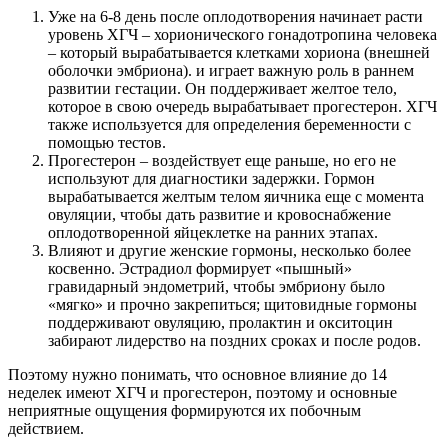
Уже на 6-8 день после оплодотворения начинает расти
уровень ХГЧ – хорионического гонадотропина человека
– который вырабатывается клетками хориона (внешней
оболочки эмбриона). и играет важную роль в раннем
развитии гестации. Он поддерживает желтое тело,
которое в свою очередь вырабатывает прогестерон. ХГЧ
также используется для определения беременности с
помощью тестов.
Прогестерон – воздействует еще раньше, но его не
используют для диагностики задержки. Гормон
вырабатывается желтым телом яичника еще с момента
овуляции, чтобы дать развитие и кровоснабжение
оплодотворенной яйцеклетке на ранних этапах.
Влияют и другие женские гормоны, несколько более
косвенно. Эстрадиол формирует «пышный»
гравидарный эндометрий, чтобы эмбриону было
«мягко» и прочно закрепиться; щитовидные гормоны
поддерживают овуляцию, пролактин и окситоцин
забирают лидерство на поздних сроках и после родов.
Поэтому нужно понимать, что основное влияние до 14
неделек имеют ХГЧ и прогестерон, поэтому и основные
неприятные ощущения формируются их побочным
действием.