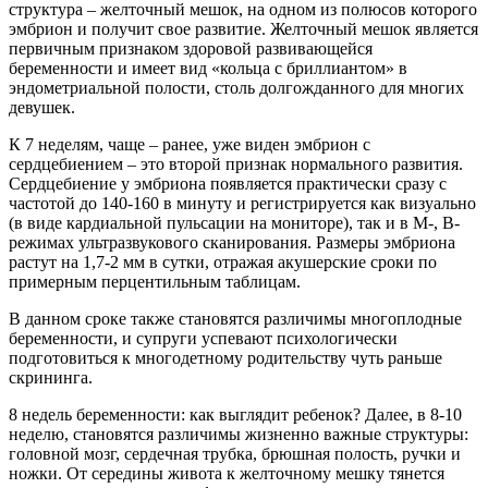
структура – желточный мешок, на одном из полюсов которого
эмбрион и получит свое развитие. Желточный мешок является
первичным признаком здоровой развивающейся
беременности и имеет вид «кольца с бриллиантом» в
эндометриальной полости, столь долгожданного для многих
девушек.
К 7 неделям, чаще – ранее, уже виден эмбрион с
сердцебиением – это второй признак нормального развития.
Сердцебиение у эмбриона появляется практически сразу с
частотой до 140-160 в минуту и регистрируется как визуально
(в виде кардиальной пульсации на мониторе), так и в М-, В-
режимах ультразвукового сканирования. Размеры эмбриона
растут на 1,7-2 мм в сутки, отражая акушерские сроки по
примерным перцентильным таблицам.
В данном сроке также становятся различимы многоплодные
беременности, и супруги успевают психологически
подготовиться к многодетному родительству чуть раньше
скрининга.
8 недель беременности: как выглядит ребенок? Далее, в 8-10
неделю, становятся различимы жизненно важные структуры:
головной мозг, сердечная трубка, брюшная полость, ручки и
ножки. От середины живота к желточному мешку тянется