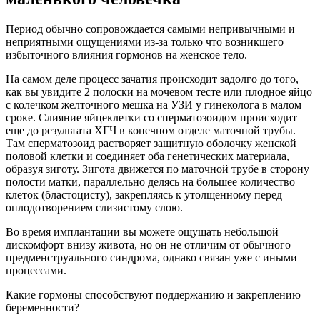
Период обычно сопровождается самыми непривычными и
неприятными ощущениями из-за только что возникшего
избыточного влияния гормонов на женское тело.
На самом деле процесс зачатия происходит задолго до того,
как вы увидите 2 полоски на мочевом тесте или плодное яйцо
с колечком желточного мешка на УЗИ у гинеколога в малом
сроке. Слияние яйцеклетки со сперматозоидом происходит
еще до результата ХГЧ в конечном отделе маточной трубы.
Там сперматозоид растворяет защитную оболочку женской
половой клетки и соединяет оба генетических материала,
образуя зиготу. Зигота движется по маточной трубе в сторону
полости матки, параллельно делясь на большее количество
клеток (бластоцисту), закрепляясь к утолщенному перед
оплодотворением слизистому слою.
Во время имплантации вы можете ощущать небольшой
дискомфорт внизу живота, но он не отличим от обычного
предменструального синдрома, однако связан уже с иными
процессами.
Какие гормоны способствуют поддержанию и закреплению
беременности?