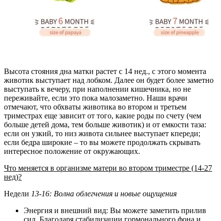
Высота стояния дна матки растет с 14 нед., с этого момента
животик выступает над лобком. Далее он будет более заметно
выступать к вечеру, при наполнении кишечника, но не
переживайте, если это пока малозаметно. Наши врачи
отмечают, что обхваты животика во втором и третьем
триместрах еще зависит от того, какие роды по счету (чем
больше детей дома, тем больше животик) и от емкости таза:
если он узкий, то низ живота сильнее выступает кпереди;
если бедра широкие – то вы можете продолжать скрывать
интересное положение от окружающих.
Что меняется в организме матери во втором триместре (14-27
нед)?
Недели
13-16: Волна облегчения и новые ощущения
Энергия и внешний вид: Вы можете заметить прилив
сил. Благодаря стабилизации гормонального фона и