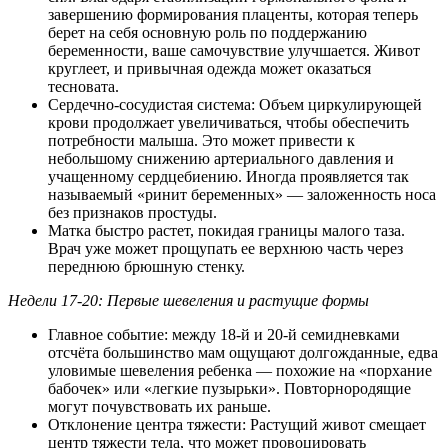
завершению формирования плаценты, которая теперь
берет на себя основную роль по поддержанию
беременности, ваше самочувствие улучшается. Живот
круглеет, и привычная одежда может оказаться
тесновата.
Сердечно-сосудистая система: Объем циркулирующей
крови продолжает увеличиваться, чтобы обеспечить
потребности малыша. Это может привести к
небольшому снижению артериального давления и
учащенному сердцебиению. Иногда проявляется так
называемый «ринит беременных» — заложенность носа
без признаков простуды.
Матка быстро растет, покидая границы малого таза.
Врач уже может прощупать ее верхнюю часть через
переднюю брюшную стенку.
Недели 17-20: Первые шевеления и растущие формы
Главное событие: между 18-й и 20-й семидневками
отсчёта большинство мам ощущают долгожданные, едва
уловимые шевеления ребенка — похожие на «порхание
бабочек» или «легкие пузырьки». Повторнородящие
могут почувствовать их раньше.
Отклонение центра тяжести: Растущий живот смещает
центр тяжести тела, что может провоцировать