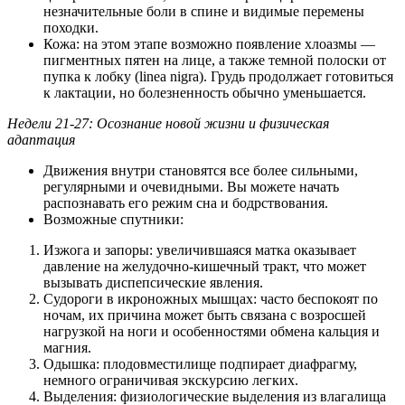
незначительные боли в спине и видимые перемены
походки.
Кожа: на этом этапе возможно появление хлоазмы —
пигментных пятен на лице, а также темной полоски от
пупка к лобку (linea nigra). Грудь продолжает готовиться
к лактации, но болезненность обычно уменьшается.
Недели 21-27: Осознание новой жизни и физическая
адаптация
Движения внутри становятся все более сильными,
регулярными и очевидными. Вы можете начать
распознавать его режим сна и бодрствования.
Возможные спутники:
Изжога и запоры: увеличившаяся матка оказывает
давление на желудочно-кишечный тракт, что может
вызывать диспепсические явления.
Судороги в икроножных мышцах: часто беспокоят по
ночам, их причина может быть связана с возросшей
нагрузкой на ноги и особенностями обмена кальция и
магния.
Одышка: плодовместилище подпирает диафрагму,
немного ограничивая экскурсию легких.
Выделения: физиологические выделения из влагалища