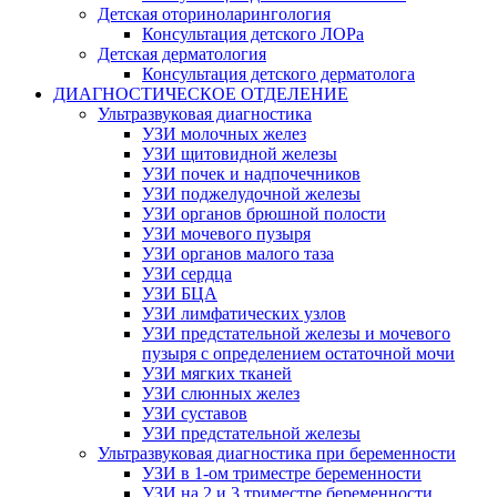
Детская оториноларингология
Консультация детского ЛОРа
Детская дерматология
Консультация детского дерматолога
ДИАГНОСТИЧЕСКОЕ ОТДЕЛЕНИЕ
Ультразвуковая диагностика
УЗИ молочных желез
УЗИ щитовидной железы
УЗИ почек и надпочечников
УЗИ поджелудочной железы
УЗИ органов брюшной полости
УЗИ мочевого пузыря
УЗИ органов малого таза
УЗИ сердца
УЗИ БЦА
УЗИ лимфатических узлов
УЗИ предстательной железы и мочевого
пузыря с определением остаточной мочи
УЗИ мягких тканей
УЗИ слюнных желез
УЗИ суставов
УЗИ предстательной железы
Ультразвуковая диагностика при беременности
УЗИ в 1-ом триместре беременности
УЗИ на 2 и 3 триместре беременности