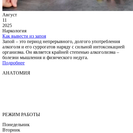
Август
11
2025
Наркология
Как вывести из запоя
Запой – это период непрерывного, долгого употребления
алкоголя и его суррогатов наряду с сильной интоксикацией
организма. Он является крайней степенью алкоголизма –
болезни мышления и физического недуга.
Подробнее
АНАТОМИЯ
Мы придерживаемся простого и ясного взгляда: медицинские
услуги должны быть доступными и безупречно
профессиональными. Точное обследование организма,
эффективное лечение и бережная реабилитация - надёжный
путь к выздоровлению.
РЕЖИМ РАБОТЫ
Понедельник
Вторник