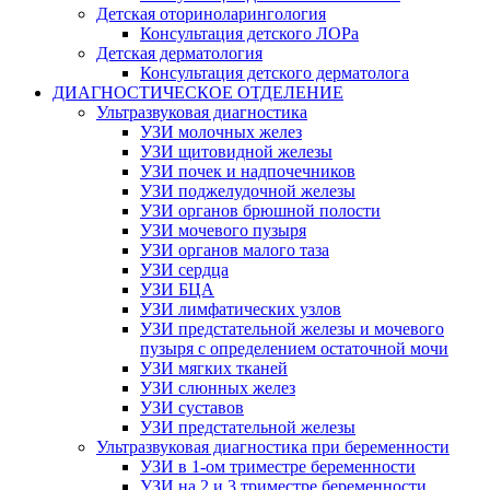
Детская оториноларингология
Консультация детского ЛОРа
Детская дерматология
Консультация детского дерматолога
ДИАГНОСТИЧЕСКОЕ ОТДЕЛЕНИЕ
Ультразвуковая диагностика
УЗИ молочных желез
УЗИ щитовидной железы
УЗИ почек и надпочечников
УЗИ поджелудочной железы
УЗИ органов брюшной полости
УЗИ мочевого пузыря
УЗИ органов малого таза
УЗИ сердца
УЗИ БЦА
УЗИ лимфатических узлов
УЗИ предстательной железы и мочевого
пузыря с определением остаточной мочи
УЗИ мягких тканей
УЗИ слюнных желез
УЗИ суставов
УЗИ предстательной железы
Ультразвуковая диагностика при беременности
УЗИ в 1-ом триместре беременности
УЗИ на 2 и 3 триместре беременности