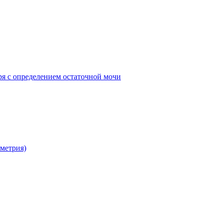
ря с определением остаточной мочи
метрия)