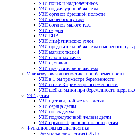
УЗИ почек и надпочечников
УЗИ поджелудочной железы
УЗИ органов брюшной полости
УЗИ мочевого пузыря
УЗИ органов малого таза
УЗИ сердца
УЗИ БЦА
УЗИ лимфатических узлов
УЗИ предстательной железы и мочевого пузы
УЗИ мягких тканей
УЗИ слюнных желез
УЗИ суставов
УЗИ предстательной железы
Ультразвуковая диагностика при беременности
УЗИ в 1-ом триместре беременности
УЗИ на 2 и 3 триместре беременности
УЗИ шейки матки при беременности (цервико
УЗИ детям
УЗИ щитовидной железы детям
УЗИ сердца детям
УЗИ почек детям
УЗИ поджелудочной железы детям
УЗИ органов брюшной полости детям
Функциональная диагностика
Электрокардиограмма (ЭКГ)