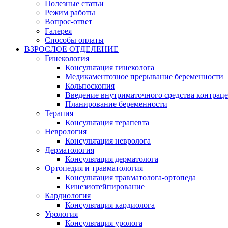
Полезные статьи
Режим работы
Вопрос-ответ
Галерея
Способы оплаты
ВЗРОСЛОЕ ОТДЕЛЕНИЕ
Гинекология
Консультация гинеколога
Медикаментозное прерывание беременности
Кольпоскопия
Введение внутриматочного средства контрац
Планирование беременности
Терапия
Консультация терапевта
Неврология
Консультация невролога
Дерматология
Консультация дерматолога
Ортопедия и травматология
Консультация травматолога-ортопеда
Кинезиотейпирование
Кардиология
Консультация кардиолога
Урология
Консультация уролога